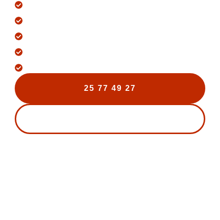
+200 Tage lagt
+25 Års projektstyring
Alt-i-én byggeservice
Løbende opdateringer
Gratis Tilbud
25 77 49 27
KONTAKT OS