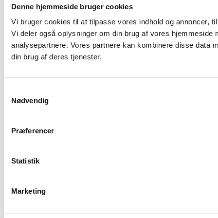
vandskader og råd i tagkonstruktionen?
Så lad os tage
Denne hjemmeside bruger cookies
en snak – jo før, jo bedre.
Vi bruger cookies til at tilpasse vores indhold og annoncer, til 
Vi deler også oplysninger om din brug af vores hjemmeside 
25 77 49 27
analysepartnere. Vores partnere kan kombinere disse data me
din brug af deres tjenester.
KONTAKT OS
Samtykkevalg
Nødvendig
Naturskifertag
Kobbertag
Præferencer
Statistik
Marketing
★★★★★