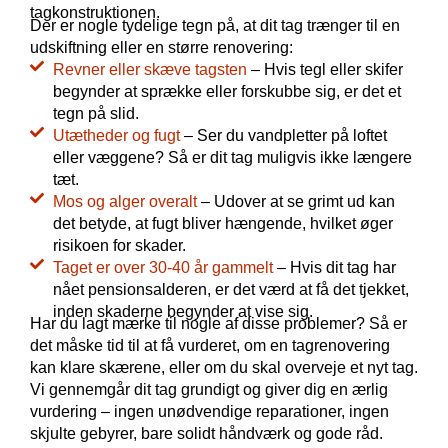
tagkonstruktionen.
Der er nogle tydelige tegn på, at dit tag trænger til en
udskiftning eller en større renovering:
Revner eller skæve tagsten
– Hvis tegl eller skifer
begynder at sprække eller forskubbe sig, er det et
tegn på slid.
Utætheder og fugt
– Ser du vandpletter på loftet
eller væggene? Så er dit tag muligvis ikke længere
tæt.
Mos og alger overalt
– Udover at se grimt ud kan
det betyde, at fugt bliver hængende, hvilket øger
risikoen for skader.
Taget er over 30-40 år gammelt
– Hvis dit tag har
nået pensionsalderen, er det værd at få det tjekket,
inden skaderne begynder at vise sig.
Har du lagt mærke til nogle af disse problemer? Så er
det måske tid til at få vurderet, om en tagrenovering
kan klare skærene, eller om du skal overveje et nyt tag.
Vi gennemgår dit tag grundigt og giver dig en ærlig
vurdering – ingen unødvendige reparationer, ingen
skjulte gebyrer, bare solidt håndværk og gode råd.