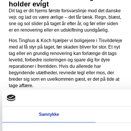
holder evigt
Dit tag er dit hjems første forsvarslinje mod det danske
vejr, og lad os være ærlige – det får tæsk. Regn, blæst,
sne og sol slider på taget år efter år, og før eller siden
er en renovering eller en udskiftning uundgåelig.
Hos Tinghus & Koch hjælper vi boligejere i Tisvildeleje
med at få styr på taget, før skaden bliver for stor. Et nyt
tag eller en grundig renovering kan
forlænge dit tags
levetid, forbedre isoleringen og spare dig for dyre
reparationer i fremtiden.
Hvis du allerede har
begyndende utætheder, revnede tegl eller mos, der
breder sig som en uvelkommen gæst, er det på tide at
tage affære.
Vi arbejder med
eternit
,
tegl
,
kobber
og
naturskifer
, så
uanset om du vil bevare husets klassiske udtryk eller
opgradere til en mere moderne og eksklusiv løsning,
Samtykke
kan vi hjælpe dig.
Vil du gerne undgå ubehagelige overraskelser som