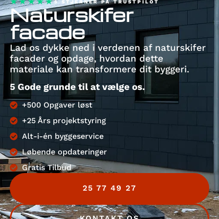
★★★★★
5 STJERNER PÅ TRUSTPILOT
Naturskifer
facade
Lad os dykke ned i verdenen af naturskifer
facader og opdage, hvordan dette
materiale kan transformere dit byggeri.
5 Gode grunde til at vælge os.
+500 Opgaver løst
+25 Års projektstyring
Alt-i-én byggeservice
Løbende opdateringer
Gratis Tilbud
25 77 49 27
KONTAKT OS