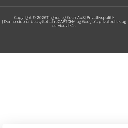
Copyright © 2026
Tinghus og Koch ApS
| Privatlivspolitik
| Denne side er beskyttet af reCAPTCHA og Google's
privatpolitik
og
servicevilkår
.