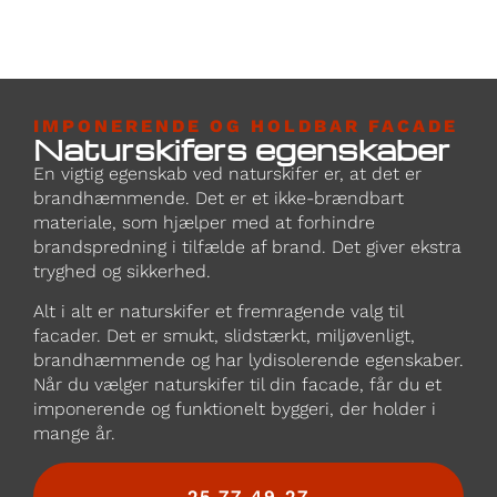
på mig så kom forbi og se hans arbejde! Vh Morten
IMPONERENDE OG HOLDBAR FACADE
Naturskifers egenskaber
En vigtig egenskab ved naturskifer er, at det er
brandhæmmende. Det er et ikke-brændbart
materiale, som hjælper med at forhindre
brandspredning i tilfælde af brand. Det giver ekstra
tryghed og sikkerhed.
Alt i alt er naturskifer et fremragende valg til
facader. Det er smukt, slidstærkt, miljøvenligt,
brandhæmmende og har lydisolerende egenskaber.
Når du vælger naturskifer til din facade, får du et
imponerende og funktionelt byggeri, der holder i
mange år.
25 77 49 27