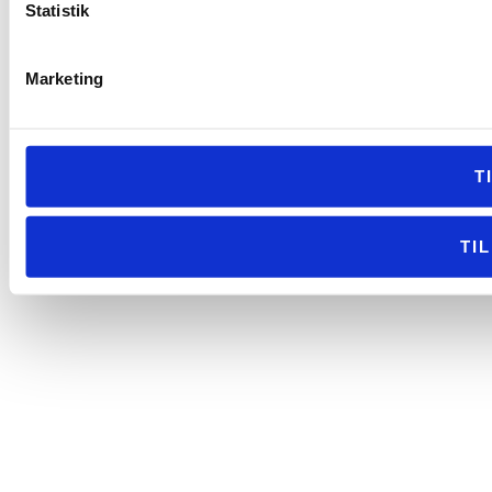
Statistik
Marketing
T
TI