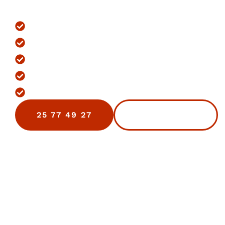
Merløse
+200 Tage lagt
+25 Års projektstyring
Alt-i-én byggeservice
Løbende opdateringer
Gratis Tilbud
25 77 49 27
KONTAKT OS