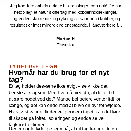
Jeg kan ikke anbefale dette blikkenslagerfirma nok! De har
netop lagt et natur skiffertag med kobberinddækninger,
tagrender, skotrender og rykning alt sammen i kobber, og
hu
resultatet er intet mindre end enestående. Håndværkere fra
pr
Jylland når det er bedst i absolut topklasse, og detaljerne i
dem 
kobberarbejdet er både smukke og vedligeholdelsesfrie –
Morten H
som
det oser af kvalitet og professionalisme. Daniel, som stod
Trustpilot
og 
for projektet, var en fornøjelse at arbejde med fra start til
slut. Hans kommunikation var eksemplarisk; han holdt mig
a
løbende opdateret, svarede hurtigt på spørgsmål og
TYDELIGE TEGN
ove
sikrede, at alt gik som planlagt. Ikke alene leverede de et
Hvornår har du brug for et nyt
med
fantastisk resultat, men de gjorde det også til en fair pris,
tag?
Ko
hvilket er sjældent, når man får denne standard. Og så på
Et tag holder desværre ikke evigt – selv ikke det
have
rekordtid – hele projektet var færdigt på kun 6 uger! Hvis du
bedste af slagsen. Men hvornår ved du, at det er tid til
leder efter de bedste i branchen, så er dette firma det
at gøre noget ved det? Mange boligejere venter lidt for
oplagte valg. Jeg giver dem mine varmeste anbefalinger!
længe, og det kan ende med at blive en dyr fornøjelse.
Og hvis ikke du tror på mig så kom forbi og se hans
Hvis først vandet finder vej gennem taget, kan det føre
arbejde! Vh Morten
til skader på loftet, isoleringen og endda selve
tagkonstruktionen.
Der er nogle tydelige tegn på, at dit tag trænger til en