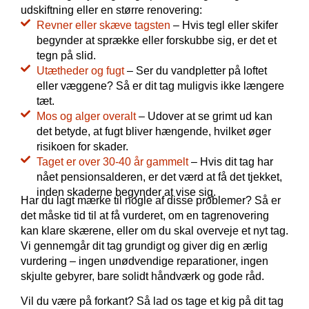
udskiftning eller en større renovering:
Revner eller skæve tagsten
– Hvis tegl eller skifer
begynder at sprække eller forskubbe sig, er det et
tegn på slid.
Utætheder og fugt
– Ser du vandpletter på loftet
eller væggene? Så er dit tag muligvis ikke længere
tæt.
Mos og alger overalt
– Udover at se grimt ud kan
det betyde, at fugt bliver hængende, hvilket øger
risikoen for skader.
Taget er over 30-40 år gammelt
– Hvis dit tag har
nået pensionsalderen, er det værd at få det tjekket,
inden skaderne begynder at vise sig.
Har du lagt mærke til nogle af disse problemer? Så er
det måske tid til at få vurderet, om en tagrenovering
kan klare skærene, eller om du skal overveje et nyt tag.
Vi gennemgår dit tag grundigt og giver dig en ærlig
vurdering – ingen unødvendige reparationer, ingen
skjulte gebyrer, bare solidt håndværk og gode råd.
Vil du være på forkant? Så lad os tage et kig på dit tag