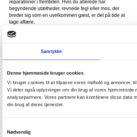
reparationer i fremtiden.
Hvis du allerede har
begyndende utætheder, revnede tegl eller mos, der
breder sig som en uvelkommen gæst, er det på tide at
tage affære.
Vi arbejder med
eternit
,
tegl
,
kobber
og
naturskifer
, så
uanset om du vil bevare husets klassiske udtryk eller
opgradere til en mere moderne og eksklusiv løsning,
Samtykke
kan vi hjælpe dig.
Vil du gerne undgå ubehagelige overraskelser som
vandskader og råd i tagkonstruktionen?
Så lad os tage
Denne hjemmeside bruger cookies
en snak – jo før, jo bedre.
Vi bruger cookies til at tilpasse vores indhold og annoncer, til 
Vi deler også oplysninger om din brug af vores hjemmeside 
25 77 49 27
analysepartnere. Vores partnere kan kombinere disse data me
din brug af deres tjenester.
KONTAKT OS
Samtykkevalg
Nødvendig
Naturskifertag
Kobbertag