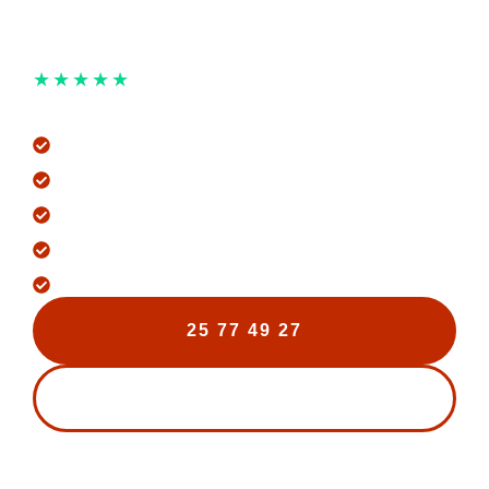
★★★★★
5 STJERNER PÅ TRUSTPILOT
Nyt tag Solrød Strand
+200 Tage lagt
+25 Års projektstyring
Alt-i-én byggeservice
Løbende opdateringer
Gratis Tilbud
25 77 49 27
KONTAKT OS