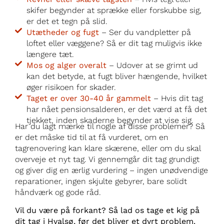
skifer begynder at sprække eller forskubbe sig,
er det et tegn på slid.
Utætheder og fugt
– Ser du vandpletter på
loftet eller væggene? Så er dit tag muligvis ikke
længere tæt.
Mos og alger overalt
– Udover at se grimt ud
kan det betyde, at fugt bliver hængende, hvilket
øger risikoen for skader.
Taget er over 30-40 år gammelt
– Hvis dit tag
har nået pensionsalderen, er det værd at få det
tjekket, inden skaderne begynder at vise sig.
Har du lagt mærke til nogle af disse problemer? Så
er det måske tid til at få vurderet, om en
tagrenovering kan klare skærene, eller om du skal
overveje et nyt tag. Vi gennemgår dit tag grundigt
og giver dig en ærlig vurdering – ingen unødvendige
reparationer, ingen skjulte gebyrer, bare solidt
håndværk og gode råd.
Vil du være på forkant? Så lad os tage et kig på
dit tag i Hvalsø, før det bliver et dyrt problem.