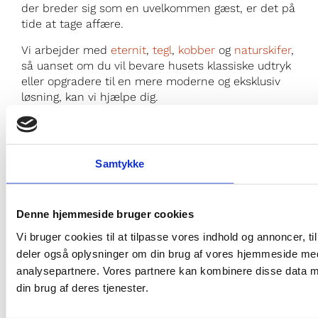
der breder sig som en uvelkommen gæst, er det på
tide at tage affære.
Vi arbejder med
eternit
,
tegl
,
kobber
og
naturskifer
,
så uanset om du vil bevare husets klassiske udtryk
eller opgradere til en mere moderne og eksklusiv
løsning, kan vi hjælpe dig.
Vil du gerne undgå ubehagelige overraskelser som
vandskader og råd i tagkonstruktionen?
Så lad os
tage en snak – jo før, jo bedre.
Samtykke
25 77 49 27
Denne hjemmeside bruger cookies
Vi bruger cookies til at tilpasse vores indhold og annoncer, til 
KONTAKT OS
deler også oplysninger om din brug af vores hjemmeside med
analysepartnere. Vores partnere kan kombinere disse data me
Naturskifertag
Kobbertag
din brug af deres tjenester.