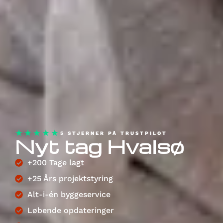
★★★★★
5 STJERNER PÅ TRUSTPILOT
Nyt tag Hvalsø
+200 Tage lagt
+25 Års projektstyring
Alt-i-én byggeservice
Løbende opdateringer