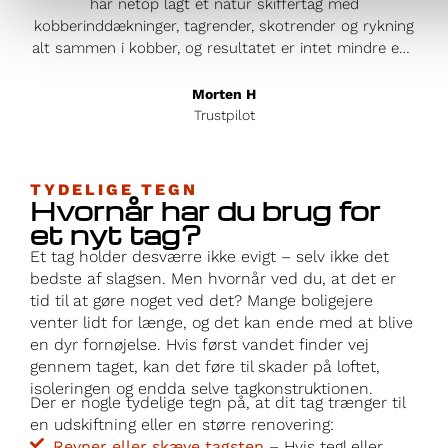
T
har netop lagt et natur skiffertag med
an
kobberinddækninger, tagrender, skotrender og rykning
hus
alt sammen i kobber, og resultatet er intet mindre end
og 
enestående. Håndværkere fra Jylland når det er bedst
h
i absolut topklasse, og detaljerne i kobberarbejdet er
Morten H
proc
både smukke og vedligeholdelsesfrie – det oser af
Trustpilot
kvalitet og professionalisme. Daniel, som stod for
men
projektet, var en fornøjelse at arbejde med fra start til
slut. Hans kommunikation var eksemplarisk; han holdt
TYDELIGE TEGN
Hvornår har du brug for
mig løbende opdateret, svarede hurtigt på spørgsmål
hån
og sikrede, at alt gik som planlagt. Ikke alene leverede
et nyt tag?
af 
de et fantastisk resultat, men de gjorde det også til en
Et tag holder desværre ikke evigt – selv ikke det
k
fair pris, hvilket er sjældent, når man får denne
bedste af slagsen. Men hvornår ved du, at det er
beh
standard. Og så på rekordtid – hele projektet var
tid til at gøre noget ved det? Mange boligejere
færdigt på kun 6 uger! Hvis du leder efter de bedste i
venter lidt for længe, og det kan ende med at blive
branchen, så er dette firma det oplagte valg. Jeg giver
en dyr fornøjelse. Hvis først vandet finder vej
dem mine varmeste anbefalinger! Og hvis ikke du tror
gennem taget, kan det føre til skader på loftet,
på mig så kom forbi og se hans arbejde! Vh Morten
isoleringen og endda selve tagkonstruktionen.
Der er nogle tydelige tegn på, at dit tag trænger til
en udskiftning eller en større renovering:
Revner eller skæve tagsten
– Hvis tegl eller