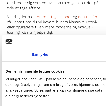
der breder sig som en uvelkommen gæst, er det på
tide at tage affære.
Vi arbejder med
eternit
,
tegl
,
kobber
og
naturskifer
,
så uanset om du vil bevare husets klassiske udtryk
eller opgradere til en mere moderne og eksklusiv
løsning, kan vi hjælpe dig.
Vil du gerne undgå ubehagelige overraskelser som
vandskader og råd i tagkonstruktionen?
Så lad os
tage en snak – jo før, jo bedre.
Samtykke
25 77 49 27
Denne hjemmeside bruger cookies
Vi bruger cookies til at tilpasse vores indhold og annoncer, til 
KONTAKT OS
deler også oplysninger om din brug af vores hjemmeside med
analysepartnere. Vores partnere kan kombinere disse data me
Naturskifertag
Kobbertag
din brug af deres tjenester.