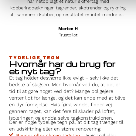
T
har netop lagt et natur skiffertag med
an
kobberinddækninger, tagrender, skotrender og rykning
hus
alt sammen i kobber, og resultatet er intet mindre end
og 
enestående. Håndværkere fra Jylland når det er bedst
h
i absolut topklasse, og detaljerne i kobberarbejdet er
Morten H
proc
både smukke og vedligeholdelsesfrie – det oser af
Trustpilot
kvalitet og professionalisme. Daniel, som stod for
men
projektet, var en fornøjelse at arbejde med fra start til
slut. Hans kommunikation var eksemplarisk; han holdt
TYDELIGE TEGN
Hvornår har du brug for
mig løbende opdateret, svarede hurtigt på spørgsmål
hån
og sikrede, at alt gik som planlagt. Ikke alene leverede
et nyt tag?
af 
de et fantastisk resultat, men de gjorde det også til en
Et tag holder desværre ikke evigt – selv ikke det
k
fair pris, hvilket er sjældent, når man får denne
bedste af slagsen. Men hvornår ved du, at det er
beh
standard. Og så på rekordtid – hele projektet var
tid til at gøre noget ved det? Mange boligejere
færdigt på kun 6 uger! Hvis du leder efter de bedste i
venter lidt for længe, og det kan ende med at blive
branchen, så er dette firma det oplagte valg. Jeg giver
en dyr fornøjelse. Hvis først vandet finder vej
dem mine varmeste anbefalinger! Og hvis ikke du tror
gennem taget, kan det føre til skader på loftet,
på mig så kom forbi og se hans arbejde! Vh Morten
isoleringen og endda selve tagkonstruktionen.
Der er nogle tydelige tegn på, at dit tag trænger til
en udskiftning eller en større renovering:
Revner eller skæve tagsten
– Hvis tegl eller