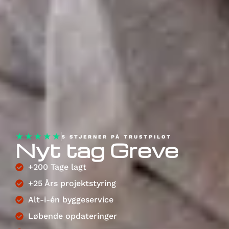
★★★★★
5 STJERNER PÅ TRUSTPILOT
Nyt tag Greve
+200 Tage lagt
+25 Års projektstyring
Alt-i-én byggeservice
Løbende opdateringer