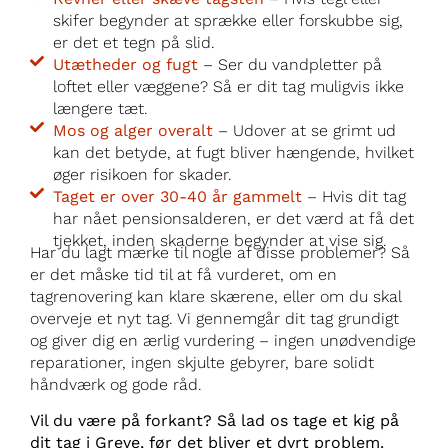
skifer begynder at sprække eller forskubbe sig,
er det et tegn på slid.
Utætheder og fugt
– Ser du vandpletter på
loftet eller væggene? Så er dit tag muligvis ikke
længere tæt.
Mos og alger overalt
– Udover at se grimt ud
kan det betyde, at fugt bliver hængende, hvilket
øger risikoen for skader.
Taget er over 30-40 år gammelt
– Hvis dit tag
har nået pensionsalderen, er det værd at få det
tjekket, inden skaderne begynder at vise sig.
Har du lagt mærke til nogle af disse problemer? Så
er det måske tid til at få vurderet, om en
tagrenovering kan klare skærene, eller om du skal
overveje et nyt tag. Vi gennemgår dit tag grundigt
og giver dig en ærlig vurdering – ingen unødvendige
reparationer, ingen skjulte gebyrer, bare solidt
håndværk og gode råd.
Vil du være på forkant? Så lad os tage et kig på
dit tag i Greve, før det bliver et dyrt problem.